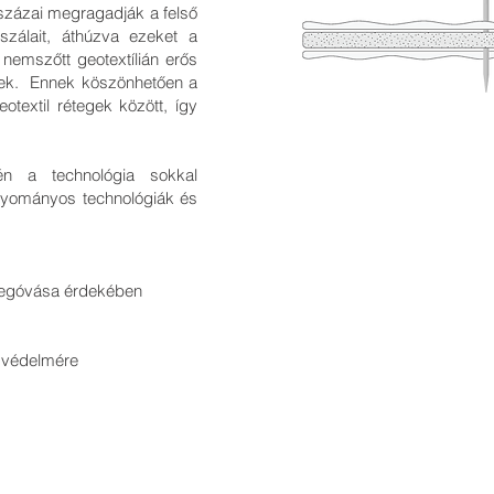
százai megragadják a felső
 szálait, áthúzva ezeket a
nemszőtt geotextílián erős
ek. Ennek köszönhetően a
otextil rétegek között, így
.
én a technológia sokkal
gyományos technológiák és
megóvása érdekében
k védelmére