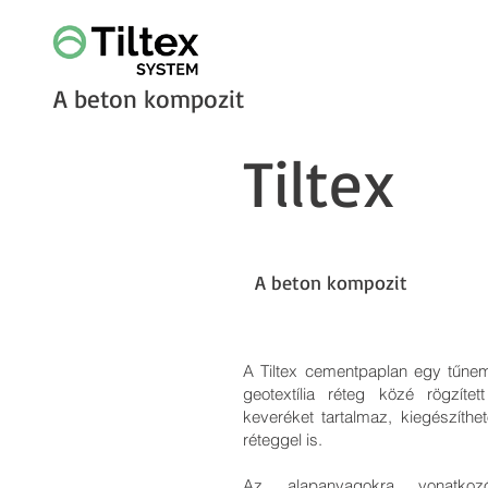
A b
eton kompozit
Tiltex
A beton kompozit
A Tiltex cementpaplan egy tűnem
geotextília réteg közé rögzíte
keveréket tartalmaz, kiegészíthe
réteggel is.
Az alapanyagokra vonatkoz