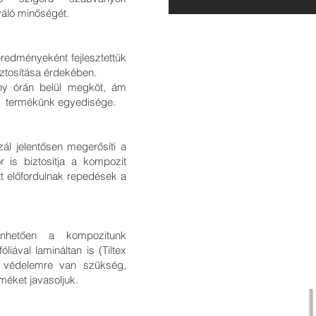
váló minőségét.
redményeként fejlesztettük
biztosítása érdekében.
ny órán belül megköt, ám
z termékünk egyedisége.
ál jelentősen megerősíti a
r is biztosítja a kompozit
t előfordulnak repedések a
zönhetően a kompozitunk
ával lamináltan is (Tiltex
ni védelemre van szükség,
méket javasoljuk.