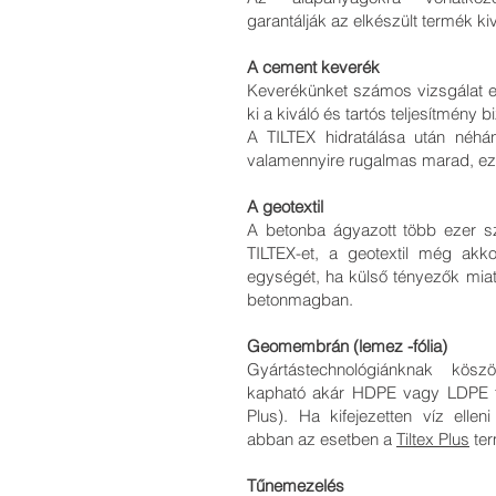
garantálják az elkészült termék ki
A cement keverék
Keverékünket számos vizsgálat e
ki a kiváló és tartós teljesítmény 
A TILTEX hidratálása után néhá
valamennyire rugalmas marad, e
A geotextil
A betonba ágyazott több ezer sz
TILTEX-et, a geotextil még akko
egységét, ha külső tényezők miat
betonmagban.
Geomembrán (lemez -fólia)
Gyártástechnológiánknak kös
kapható akár HDPE vagy LDPE fóli
Plus). Ha kifejezetten víz elle
abban az esetben a
Tiltex Plus
ter
Tűnemezelés