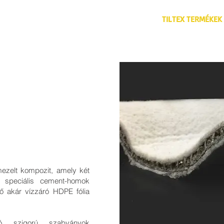
FŐOLDAL
TILTEX TERMÉKEK
ezelt kompozit, amely két
tt speciális cement-homok
tő akár vízzáró HDPE fólia
ó szigorú szabványok