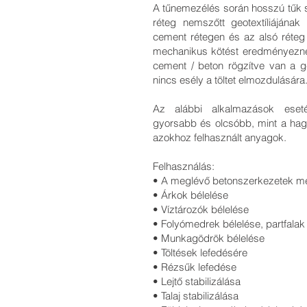
A tűnemezélés során hosszú tűk 
réteg nemszőtt geotextíliájának
cement rétegen és az alsó réteg 
mechanikus kötést eredményezn
cement / beton rögzítve van a ge
nincs esély a töltet elmozdulására
Az alábbi alkalmazások eset
gyorsabb és olcsóbb, mint a ha
azokhoz felhasznált anyagok.
Felhasználás:
• A meglévő betonszerkezetek 
• Árkok bélelése
• Víztározók bélelése
• Folyómedrek bélelése, partfala
• Munkagödrök bélelése
• Töltések lefedésére
• Rézsűk lefedése
• Lejtő stabilizálása
• Talaj stabilizálása